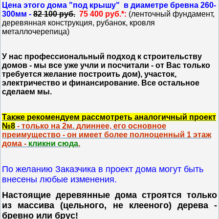
Цена этого дома "под крышу"
в диаметре бревна 260-
300мм -
82 100 руб.
75 400 руб.*:
(ленточный фундамент,
деревянная конструкция, рубанок, кровля
металлочерепица)
У нас профессиональный подход к строительству
домов - мы все уже учли и посчитали - от Вас только
требуется желание построить дом), участок,
электричество и финансирование. Все остальное
сделаем мы.
Также рекомендуем рассмотреть аналогичный проект
№8
- только на 2м. длиннее, его основное
преимущество - он имеет более полноценный 1 этаж
дома -
кликни сюда
.
По желанию Заказчика в проект дома могут быть
внесены любые изменения.
Настоящие деревянные дома строятся только
из массива (цельного, не клееного) дерева -
бревно или брус!